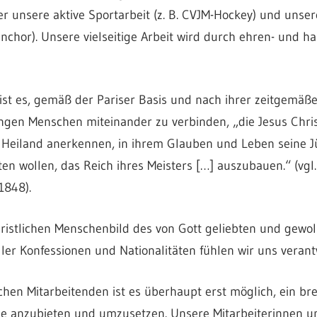
r unsere aktive Sportarbeit (z. B. CVJM-Hockey) und unse
enchor). Unsere vielseitige Arbeit wird durch ehren- und h
st es, gemäß der Pariser Basis und nach ihrer zeitgemäße
ungen Menschen miteinander zu verbinden, „die Jesus Chris
nd Heiland anerkennen, in ihrem Glauben und Leben seine 
 wollen, das Reich ihres Meisters […] auszubauen.“ (vgl. 
1848).
hristlichen Menschenbild des von Gott geliebten und gewo
ler Konfessionen und Nationalitäten fühlen wir uns verantw
hen Mitarbeitenden ist es überhaupt erst möglich, ein bre
he anzubieten und umzusetzen. Unsere Mitarbeiterinnen un