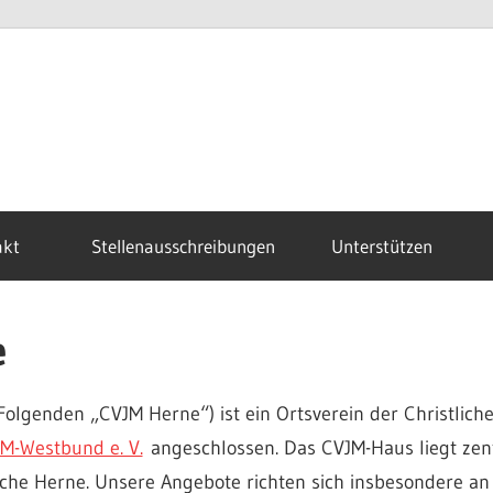
M
ne
akt
Stellenausschreibungen
Unterstützen
e
Folgenden „CVJM Herne“) ist ein Ortsverein der Christlich
M-Westbund e. V.
angeschlossen. Das CVJM-Haus liegt zent
rche Herne. Unsere Angebote richten sich insbesondere an