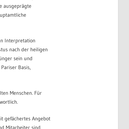
re ausgeprägte
auptamtliche
n Interpretation
tus nach der heiligen
Jünger sein und
Pariser Basis,
llten Menschen. Für
ortlich.
it gefächertes Angebot
d Mitarbeiter sind