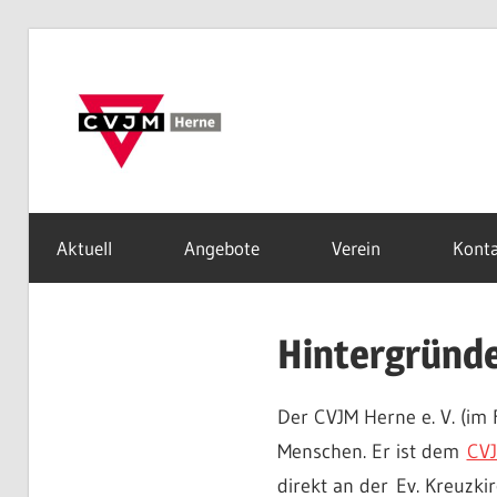
Zum
Inhalt
CVJ
springen
Her
Aktuell
Angebote
Verein
Kont
e.
Hintergründ
V.
Der CVJM Herne e. V. (im 
Menschen. Er ist dem
CVJ
direkt an der Ev. Kreuzki